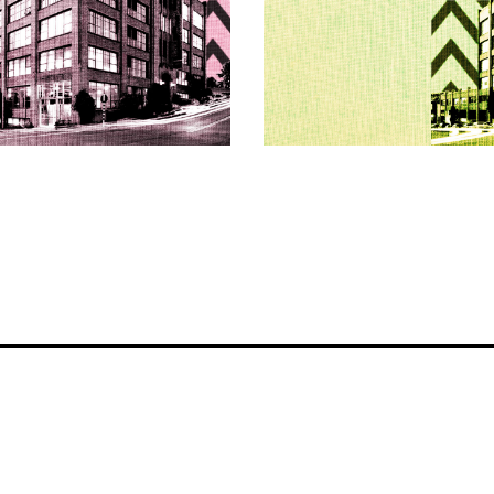
c Pink
MCC G