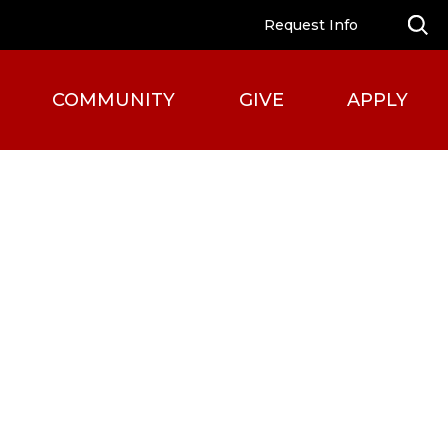
Request Info
COMMUNITY
GIVE
APPLY