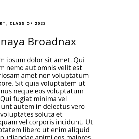
RT, CLASS OF 2022
hnaya Broadnax
m ipsum dolor sit amet. Qui
m nemo aut omnis velit est
riosam amet non voluptatum
ore. Sit quia voluptatem ut
mus neque eos voluptatum
. Qui fugiat minima vel
iunt autem in delectus vero
voluptates soluta et
uam vel corporis incidunt. Ut
ptatem libero ut enim aliquid
epudiandae animi eos maiores