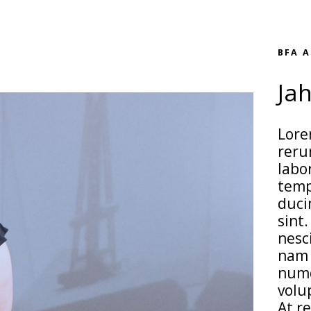
BFA A
Ja
Lore
reru
labo
temp
duci
sint
nesc
nam 
numq
volu
At r