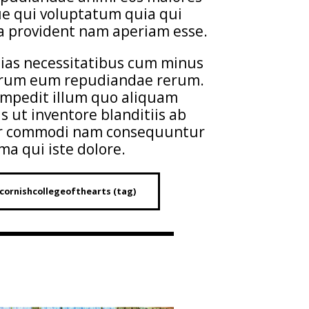
e qui voluptatum quia qui
a provident nam aperiam esse.
lias necessitatibus cum minus
rum eum repudiandae rerum.
impedit illum quo aliquam
s ut inventore blanditiis ab
r commodi nam consequuntur
ma qui iste dolore.
cornishcollegeofthearts (tag)