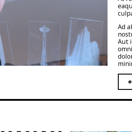
eaqu
culp
Ad a
nost
Aut 
omni
dolo
mini
@