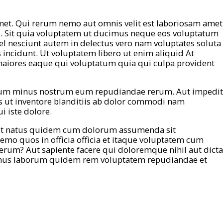
met. Qui rerum nemo aut omnis velit est laboriosam amet
 Sit quia voluptatem ut ducimus neque eos voluptatum
vel nesciunt autem in delectus vero nam voluptates soluta
incidunt. Ut voluptatem libero ut enim aliquid At
aiores eaque qui voluptatum quia qui culpa provident
 cum minus nostrum eum repudiandae rerum. Aut impedit
 ut inventore blanditiis ab dolor commodi nam
 iste dolore.
aut natus quidem cum dolorum assumenda sit
nemo quos in officia officia et itaque voluptatem cum
 rerum? Aut sapiente facere qui doloremque nihil aut dicta
us laborum quidem rem voluptatem repudiandae et